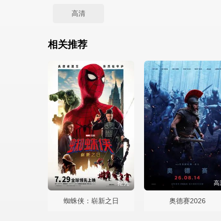
高清
相关推荐
抢先
高
蜘蛛侠：崭新之日
奥德赛2026