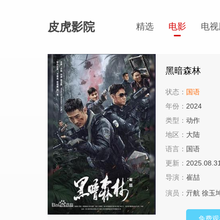
皮虎影院
精选
电影
电视
黑暗森林
状态：
国语
年份：
2024
类型：
动作
地区：
大陆
语言：
国语
更新：
2025.08.3
导演：
崔喆
演员：
亓航
徐玉
免费观