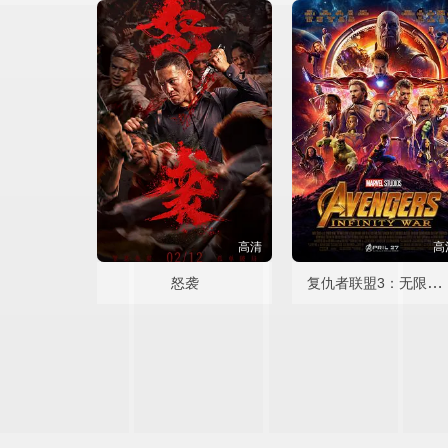
高清
高
复仇者联盟3：无限战争
怒袭