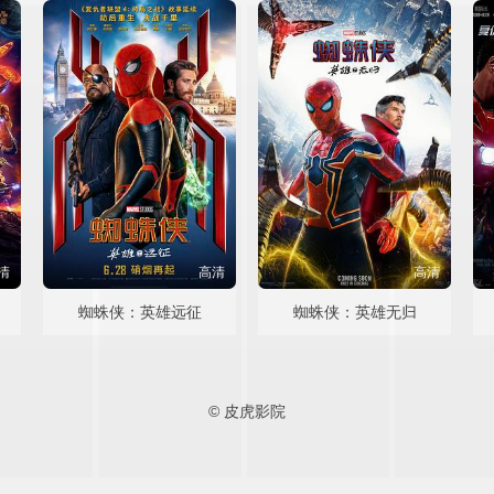
清
高清
高清
蜘蛛侠：英雄远征
蜘蛛侠：英雄无归
© 皮虎影院