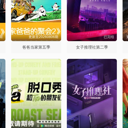
3期
更新至20260806期
已完结
爸爸当家第五季
女子推理社第二季