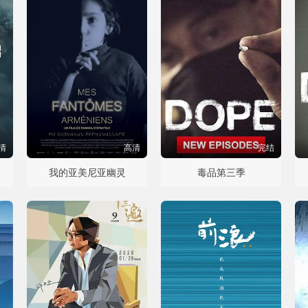
清
高清
完结
我的亚美尼亚幽灵
毒品第三季