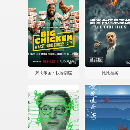
高清
高
鸡肉帝国：快餐阴谋
比比档案