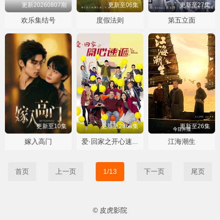
更新20260807期
更新至06集
更新至27集
欢乐集结号
度假法则
第五立面
更新至10集
更新至2868集
更新至26集
嫁入高门
江海潮生
爱·回家之开心速递
首页
上一页
1/13
下一页
尾页
© 皮虎影院