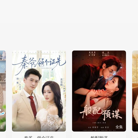
结
全集
全集
生
秦爷，领个证先
般配预谋