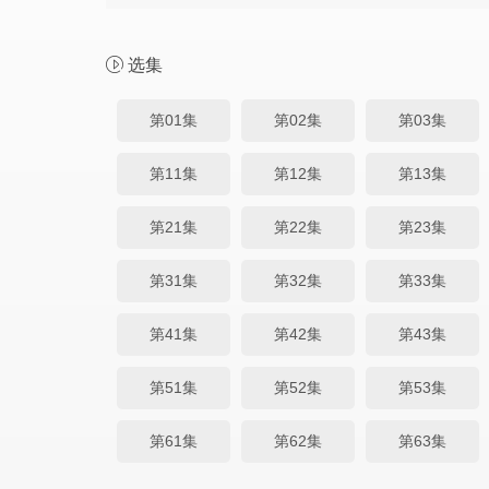
选集
第01集
第02集
第03集
第11集
第12集
第13集
第21集
第22集
第23集
第31集
第32集
第33集
第41集
第42集
第43集
第51集
第52集
第53集
第61集
第62集
第63集