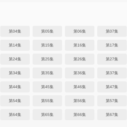
第04集
第05集
第06集
第07集
第14集
第15集
第16集
第17集
第24集
第25集
第26集
第27集
第34集
第35集
第36集
第37集
第44集
第45集
第46集
第47集
第54集
第55集
第56集
第57集
第64集
第65集
第66集
第67集