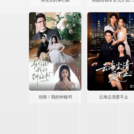
全集
全
别闹！我的钟秘书
云海尘清爱不止