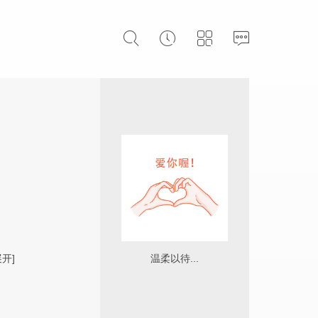
展开]
温柔以待...