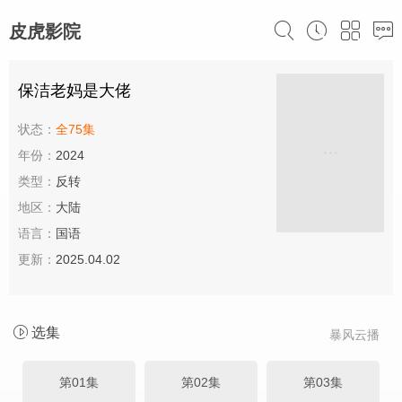
皮虎影院
保洁老妈是大佬
状态：
全75集
年份：
2024
类型：
反转
地区：
大陆
语言：
国语
更新：
2025.04.02
选集
暴风云播
第01集
第02集
第03集