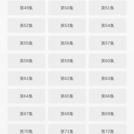
第49集
第50集
第51集
第52集
第53集
第54集
第55集
第56集
第57集
第58集
第59集
第60集
第61集
第62集
第63集
第64集
第65集
第66集
第67集
第68集
第69集
第70集
第71集
第72集