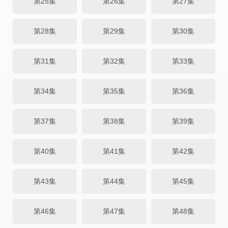
第25集
第26集
第27集
第28集
第29集
第30集
第31集
第32集
第33集
第34集
第35集
第36集
第37集
第38集
第39集
第40集
第41集
第42集
第43集
第44集
第45集
第46集
第47集
第48集