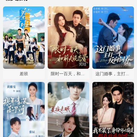
全集
完结
完结
差班
限时一百天，和前夫谈恋爱
这门婚事，主打一个反向饲养