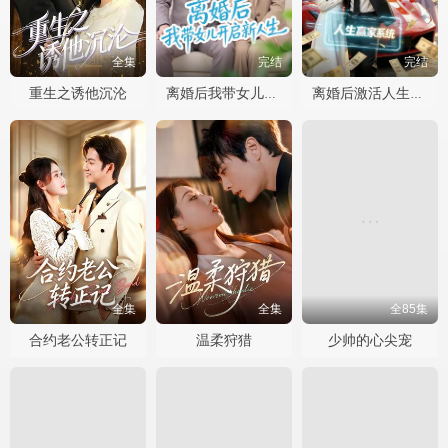
全集
完结
完结
重生之诱他沉沦
离婚后我带女儿开启新人生
离婚后激活人生赢家系统
全集
全集
全85集
合约老公转正记
温柔狩猎
少帅的心尖宠