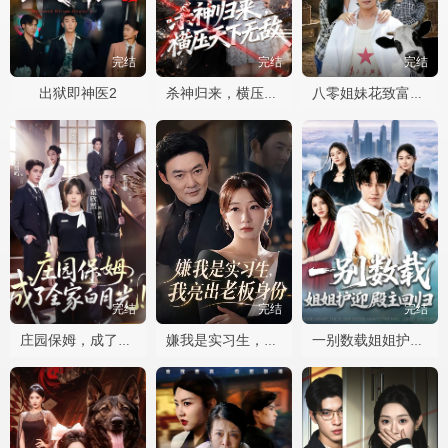
完结
完结
完结
出狱即神医2
杀神归来，横压天下无敌
八零姐妹花致富路上捡个他
完结
完结
完结
庄园保姆，成了全家白月光
嫌我是实习生，我亮出老板身份
一别数载姐姐护迎殿主回归