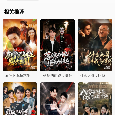
相关推荐
完结
完结
完结
落魄的他逆天崛起
雇佣兵荒岛求生爆火出圈第二季
什么大哥，叫我高律师