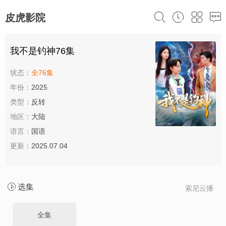
皮虎影院
我不是钓神76集
状态：
全76集
年份：
2025
类型：
反转
地区：
大陆
语言：
国语
更新：
2025.07.04
选集
索尼云播
全集