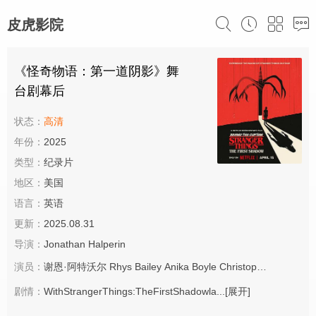
皮虎影院
《怪奇物语：第一道阴影》舞
台剧幕后
状态：
高清
年份：
2025
类型：
纪录片
地区：
美国
语言：
英语
更新：
2025.08.31
导演：
Jonathan Halperin
演员：
谢恩·阿特沃尔
Rhys Bailey
Anika Boyle
Christopher Buckle
剧情：
WithStrangerThings:TheFirstShadowla...
[展开]