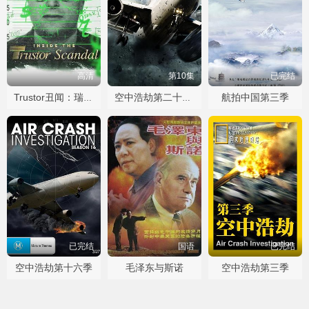
高清
第10集
已完结
航拍中国第三季
Trustor丑闻：瑞典金融案内幕
空中浩劫第二十五季
已完结
国语
已完结
空中浩劫第十六季
毛泽东与斯诺
空中浩劫第三季