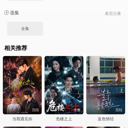
选集
索尼云播
全集
相关推荐
完结
全集
完结
当我遇见你
危楼之上
蓝色情结