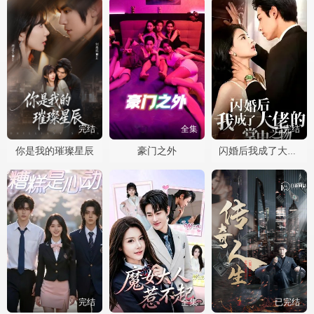
完结
全集
已完结
你是我的璀璨星辰
豪门之外
闪婚后我成了大佬的掌中之物
完结
全集
已完结