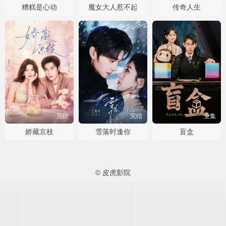
糟糕是心动
魔女大人惹不起
传奇人生
完结
完结
全集
娇藏京枝
雪落时逢你
盲盒
© 皮虎影院