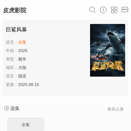
皮虎影院
巨鲨风暴
状态：
全集
年份：
2025
类型：
都市
地区：
大陆
语言：
国语
更新：
2025.08.15
选集
暴风云播
全集