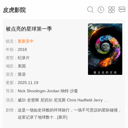
皮虎影院
被点亮的星球第一季
状态：
更新至中
年份：
2018
类型：
纪录片
地区：
美国
语言：
英语
更新：
2025.11.19
导演：
Nick Shoolingin-Jordan
纳特·沙曼
演员：
威尔·史密斯
尼切尔·尼克斯
Chris Hadfield
Jerry Linenger
Lel
剧情：
这是一场如史诗般的环球旅行，一场不可思议的星际碰撞，
这里记录了地球数十...
[展开]