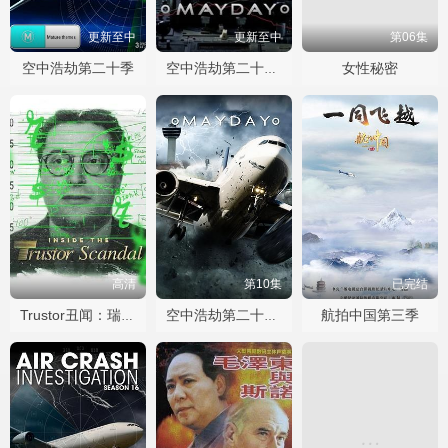
更新至中
更新至中
第06集
空中浩劫第二十季
女性秘密
空中浩劫第二十二季
高清
第10集
已完结
航拍中国第三季
Trustor丑闻：瑞典金融案内幕
空中浩劫第二十五季