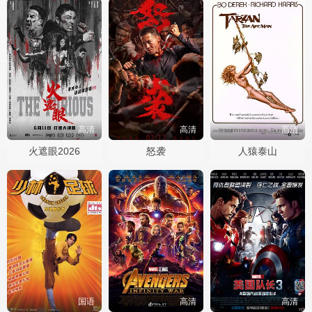
高清
高清
高清
火遮眼2026
怒袭
人猿泰山
国语
高清
高清