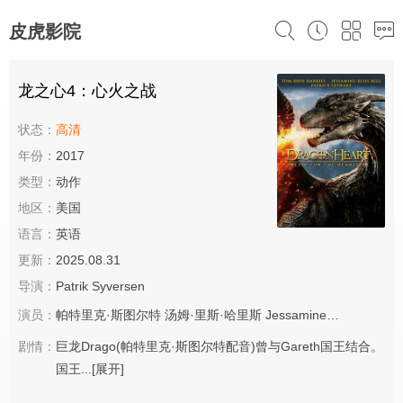
皮虎影院
龙之心4：心火之战
状态：
高清
年份：
2017
类型：
动作
地区：
美国
语言：
英语
更新：
2025.08.31
导演：
Patrik Syversen
演员：
帕特里克·斯图尔特
汤姆·里斯·哈里斯
Jessamine-Bliss Bell
塔
剧情：
巨龙Drago(帕特里克·斯图尔特配音)曾与Gareth国王结合。
国王...
[展开]