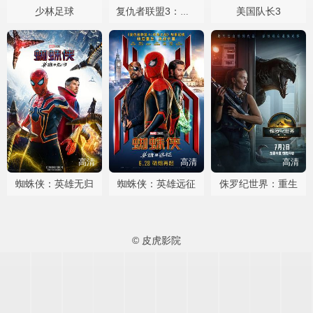
少林足球
美国队长3
复仇者联盟3：无限战争
高清
高清
高清
蜘蛛侠：英雄无归
蜘蛛侠：英雄远征
侏罗纪世界：重生
© 皮虎影院