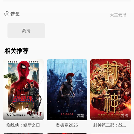
选集
天堂云播
高清
相关推荐
抢先
高清
高清
蜘蛛侠：崭新之日
奥德赛2026
封神第二部：战火西岐