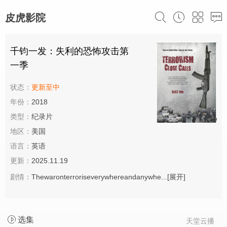
皮虎影院
千钧一发：失利的恐怖攻击第
一季
状态：
更新至中
年份：
2018
类型：
纪录片
地区：
美国
语言：
英语
更新：
2025.11.19
剧情：
Thewaronterroriseverywhereandanywhe...
[展开]
选集
天堂云播