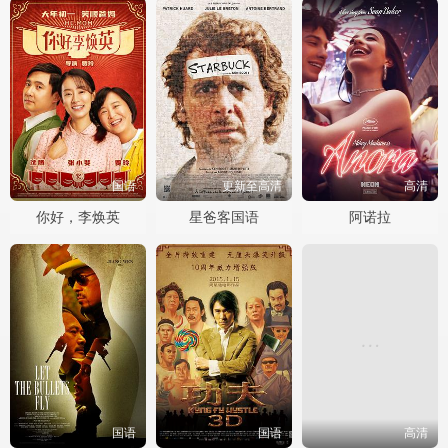
国语
更新至高清
高清
你好，李焕英
星爸客国语
阿诺拉
国语
国语
高清