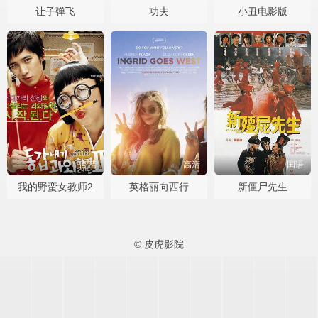
让子弹飞
功夫
小丑电影版
高清
高清
国语
我的野蛮女教师2
英格丽向西行
新僵尸先生
© 皮虎影院