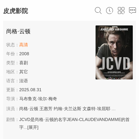
皮虎影院
尚格·云顿
状态：
高清
年份：
2008
类型：
喜剧
地区：
其它
语言：
法语
更新：
2025.08.31
导演：
马布鲁克·埃尔·梅奇
演员：
尚格·云顿
王惠芳
约翰·夫兰达斯
文森特·埃屈耶
弗朗索瓦·达
剧情：
JCVD是尚格·云顿的名字JEAN-CLAUDEVANDAMME的首
字...
[展开]