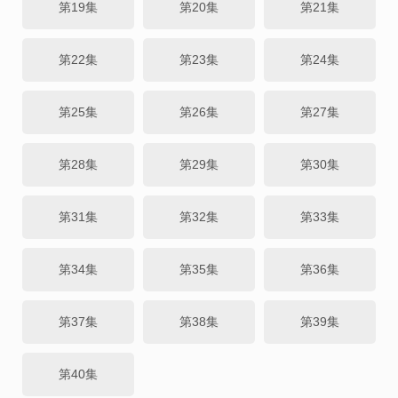
第19集
第20集
第21集
第22集
第23集
第24集
第25集
第26集
第27集
第28集
第29集
第30集
第31集
第32集
第33集
第34集
第35集
第36集
第37集
第38集
第39集
第40集