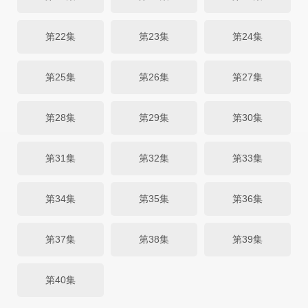
第22集
第23集
第24集
第25集
第26集
第27集
第28集
第29集
第30集
第31集
第32集
第33集
第34集
第35集
第36集
第37集
第38集
第39集
第40集