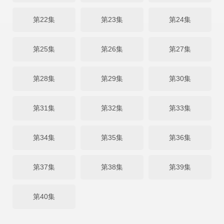
第22集
第23集
第24集
第25集
第26集
第27集
第28集
第29集
第30集
第31集
第32集
第33集
第34集
第35集
第36集
第37集
第38集
第39集
第40集