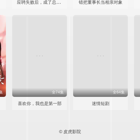
应聘失败后，成了总裁女儿的后爸
错把董事长当相亲对象
集
全74集
全64集
喜欢你，我也是第一部
迷情短剧
© 皮虎影院