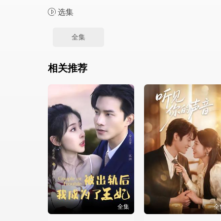
选集
全集
相关推荐
全集
全