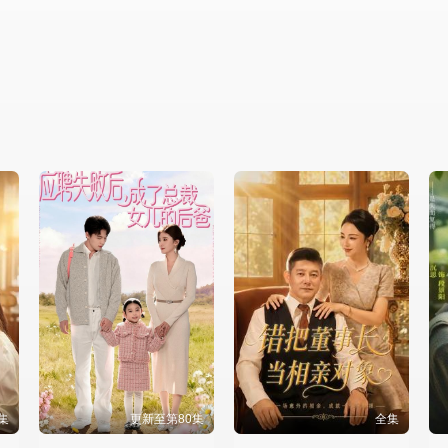
集
更新至第80集
全集