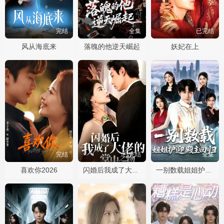
完结
全集
已完结
风从海底来
落魄的他逆天崛起
妖妃在上
完结
已完结
全集
喜欢你2026
闪婚后我成了大佬的掌中之物
一别数载姐姐护迎殿主回归