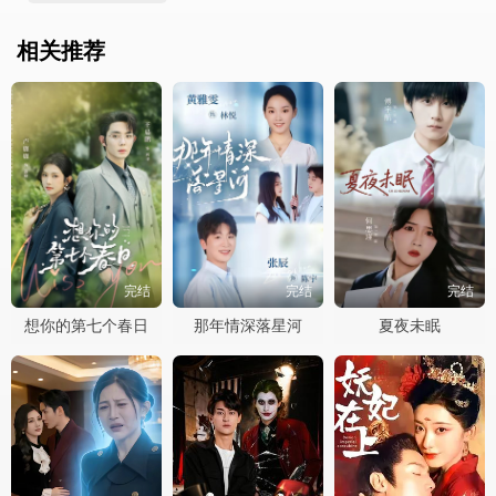
相关推荐
完结
完结
完结
想你的第七个春日
那年情深落星河
夏夜未眠