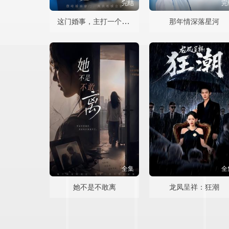
完结
完
这门婚事，主打一个反向饲养
那年情深落星河
全集
全
她不是不敢离
龙凤呈祥：狂潮