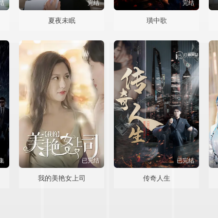
结
完结
完结
夏夜未眠
璜中歌
集
已完结
已完结
我的美艳女上司
传奇人生