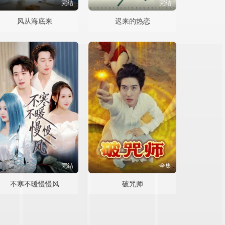
完结
完结
风从海底来
迟来的热恋
完结
全集
不寒不暖慢慢风
破咒师