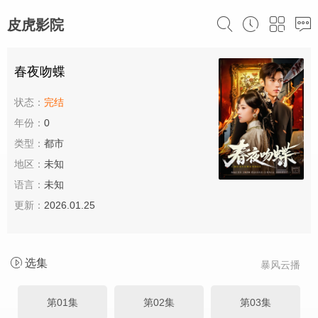
皮虎影院
春夜吻蝶
状态：
完结
年份：
0
类型：
都市
地区：
未知
语言：
未知
更新：
2026.01.25
选集
暴风云播
第01集
第02集
第03集