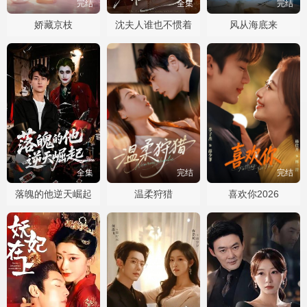
完结
全集
完结
娇藏京枝
沈夫人谁也不惯着
风从海底来
全集
完结
完结
落魄的他逆天崛起
温柔狩猎
喜欢你2026