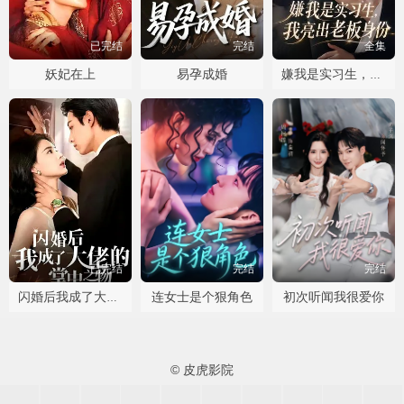
已完结
完结
全集
妖妃在上
易孕成婚
嫌我是实习生，我亮出老板身份
已完结
完结
完结
连女士是个狠角色
初次听闻我很爱你
闪婚后我成了大佬的掌中之物
© 皮虎影院