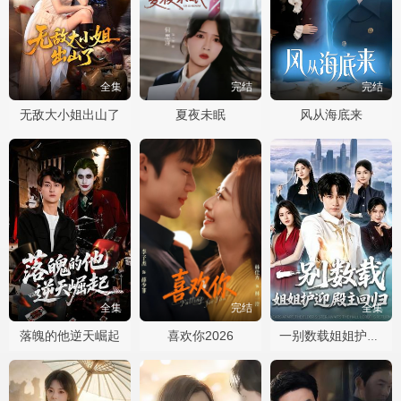
全集
完结
完结
无敌大小姐出山了
夏夜未眠
风从海底来
全集
完结
全集
落魄的他逆天崛起
喜欢你2026
一别数载姐姐护迎殿主回归