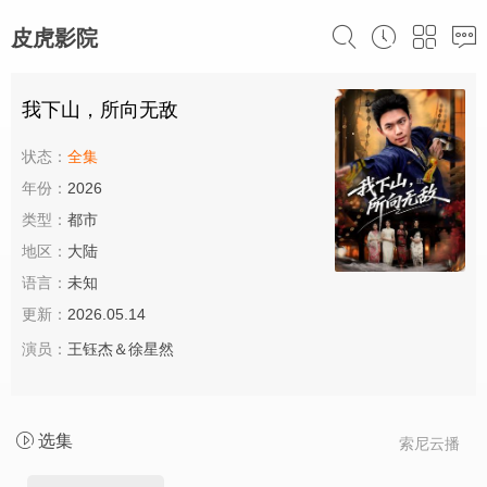
皮虎影院
我下山，所向无敌
状态：
全集
年份：
2026
类型：
都市
地区：
大陆
语言：
未知
更新：
2026.05.14
演员：
王钰杰＆徐星然
选集
索尼云播