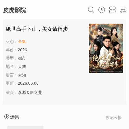
皮虎影院
绝世高手下山，美女请留步
状态：
全集
年份：
2026
类型：
都市
地区：
大陆
语言：
未知
更新：
2026.06.06
演员：
李源＆唐之斐
选集
索尼云播