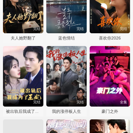
完结
完结
完结
夫人她野翻了
蓝色情结
喜欢你2026
完结
完结
全集
我的涨停板人生
豪门之外
被出轨后我成了王妃