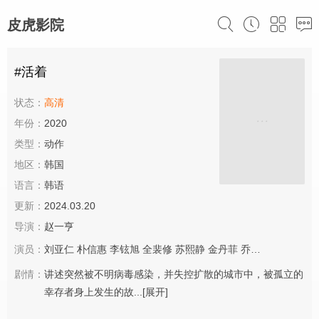
皮虎影院
#活着
状态：
高清
年份：
2020
类型：
动作
地区：
韩国
语言：
韩语
更新：
2024.03.20
导演：
赵一亨
演员：
刘亚仁
朴信惠
李铉旭
全裴修
苏熙静
金丹菲
乔汉俊
剧情：
讲述突然被不明病毒感染，并失控扩散的城市中，被孤立的
幸存者身上发生的故...
[展开]