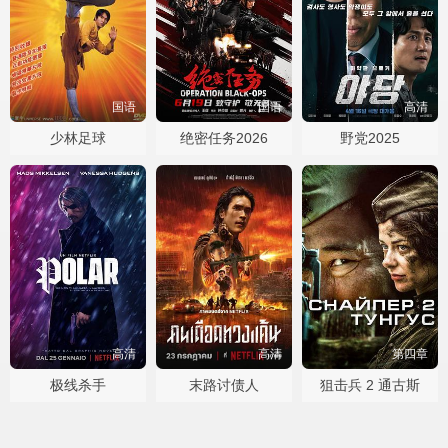
国语
国语
高清
少林足球
绝密任务2026
野党2025
高清
高清
第四章
极线杀手
末路讨债人
狙击兵 2 通古斯