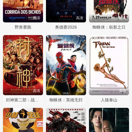
高清
高清
抢先
野兽赛跑
奥德赛2026
蜘蛛侠：崭新之日
高清
高清
高清
蜘蛛侠：英雄无归
人猿泰山
封神第二部：战火西岐