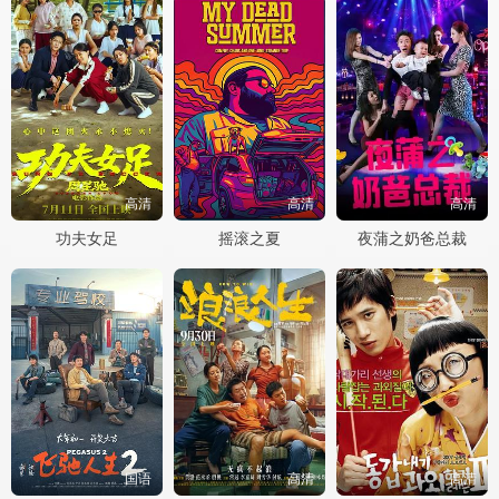
高清
高清
高清
功夫女足
摇滚之夏
夜蒲之奶爸总裁
国语
高清
高清