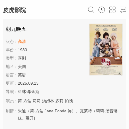
皮虎影院
朝九晚五
状态：
高清
年份：
1980
类型：
喜剧
地区：
美国
语言：
英语
更新：
2025.09.13
导演：
科林·希金斯
演员：
简·方达
莉莉·汤姆林
多莉·帕顿
剧情：
朱迪（简·方达 Jane Fonda 饰）、瓦莱特（莉莉·汤普琳
Li...
[展开]