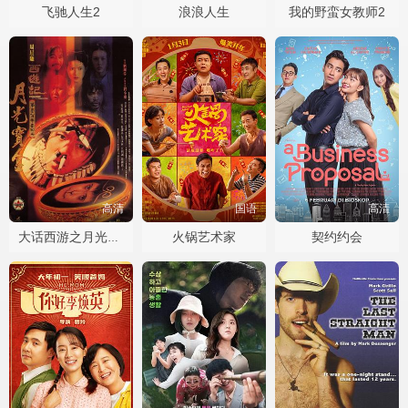
飞驰人生2
浪浪人生
我的野蛮女教师2
高清
国语
高清
火锅艺术家
契约约会
大话西游之月光宝盒国语