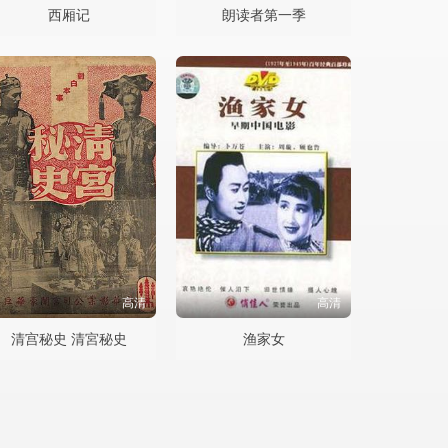
西厢记
朗读者第一季
高清
高清
清宫秘史 清宮秘史
渔家女