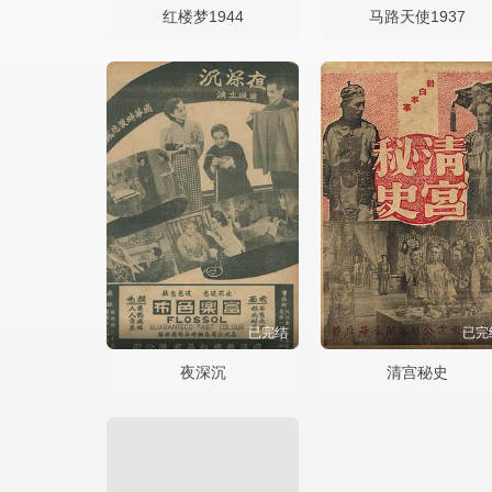
红楼梦1944
马路天使1937
已完结
已完
夜深沉
清宫秘史