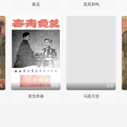
夜店
鸾凤和鸣
结
高清
高清
莫负青春
马路天使