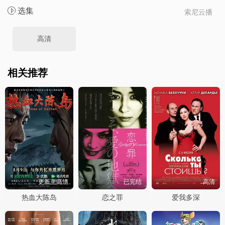
选集
索尼云播
高清
相关推荐
更新至高清
已完结
高清
热血大陈岛
恋之罪
爱我多深