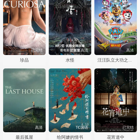
已完结
更新至高清
高清
珍品
水怪
汪汪队立大功之勇敢大营救
高清
TC国语
已完结
最后孤屋
给阿嬷的情书
花宵道中