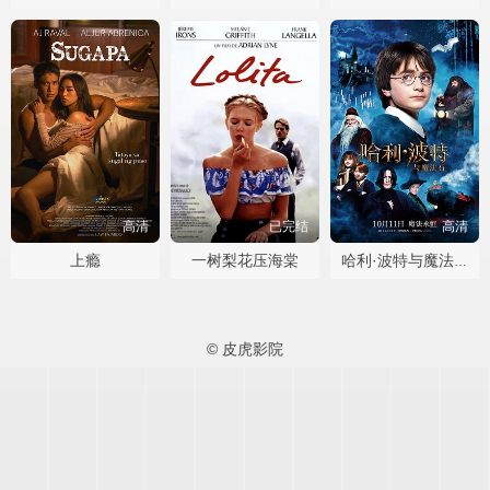
高清
已完结
高清
上瘾
一树梨花压海棠
哈利·波特与魔法石
© 皮虎影院