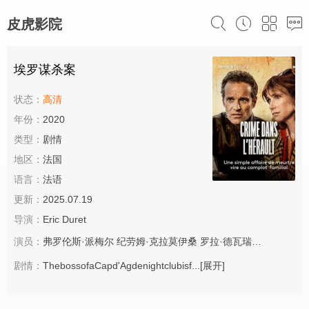
皮虎影院
埃罗谋杀案
状态：
高清
年份：
2020
类型：
剧情
地区：
法国
语言：
法语
更新：
2025.07.19
导演：
Eric Duret
演员：
弗罗伦斯·派梅尔
纪劳姆·克拉莫伊桑
罗拉·德瓦瑞
Catherine D
剧情：
ThebossofaCapd'Agdenightclubisf...
[展开]