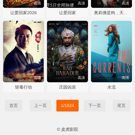
高清
高清
高清
让爱回家2026
让爱回家
奥莉佛是狗，天哪！！这家伙电影版
高清
高清
高清
斩毒行动
庄园凶祟
水流
首页
上一页
1/1824
下一页
尾页
© 皮虎影院