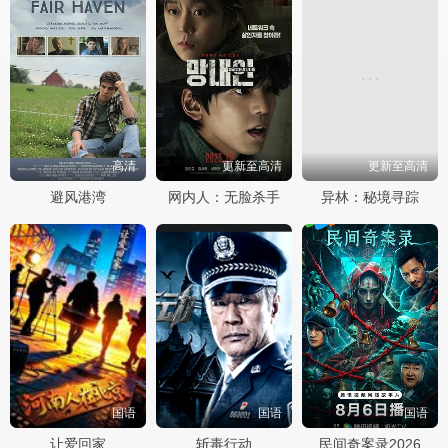
高清
更新至高清
更新至高清
避风港湾
网内人：无脸杀手
异林：秘境寻踪
国语
国语
国语
让爱回家
斩毒行动
民间奇案录2026