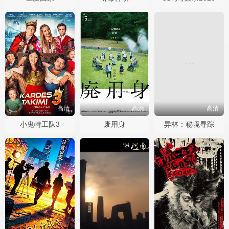
高清
高清
高清
小鬼特工队3
废用身
异林：秘境寻踪