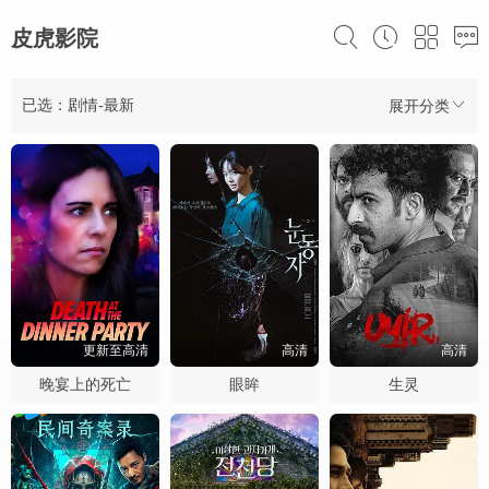
皮虎影院
已选：剧情-最新
展开分类
更新至高清
高清
高清
晚宴上的死亡
眼眸
生灵