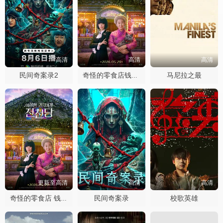
高清
高清
高清
民间奇案录2
马尼拉之最
奇怪的零食店钱天堂
更新至高清
高清
高清
民间奇案录
校歌英雄
奇怪的零食店 钱天堂