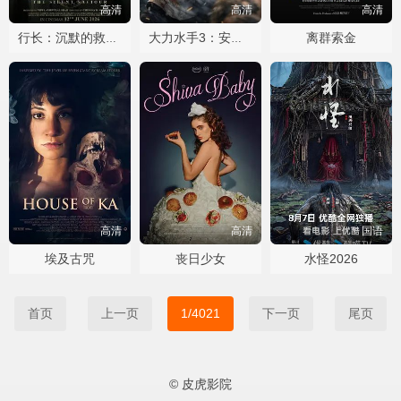
高清
高清
高清
离群索金
行长：沉默的救世主
大力水手3：安魂曲
高清
高清
国语
埃及古咒
丧日少女
水怪2026
首页
上一页
1/4021
下一页
尾页
© 皮虎影院