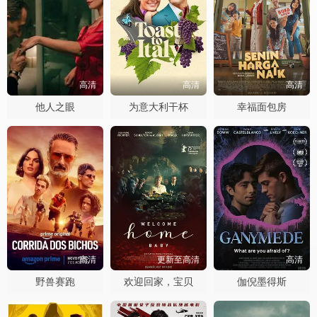
高清
高清
高清
他人之眼
为意大利干杯
幸福面包房
高清
更新至高清
高清
野兽赛跑
欢迎回家，宝贝
伽倪墨得斯