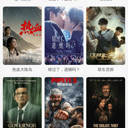
高清
国语
高清
热血大陈岛
错过了，遗憾吗？
双生灵探