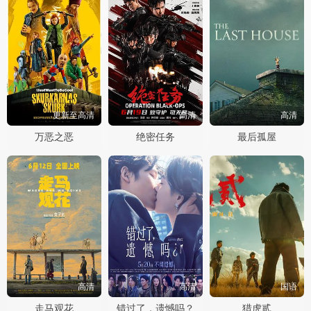
更新至高清
高清
高清
万恶之恶
绝密任务
最后孤屋
高清
高清
国语
走马观花
错过了，遗憾吗？
猎虎贰