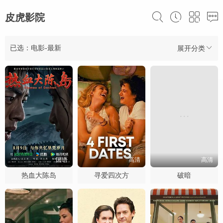
皮虎影院
已选：电影-最新
展开分类
国语
高清
高清
热血大陈岛
寻爱四次方
破暗