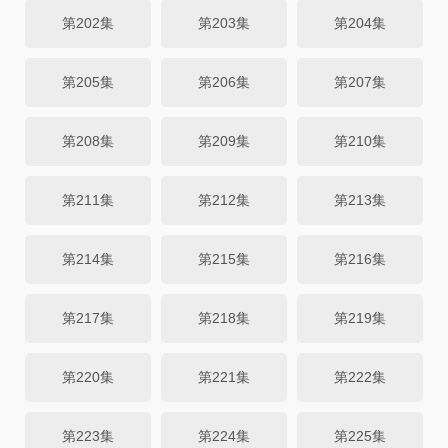
第202集
第203集
第204集
第205集
第206集
第207集
第208集
第209集
第210集
第211集
第212集
第213集
第214集
第215集
第216集
第217集
第218集
第219集
第220集
第221集
第222集
第223集
第224集
第225集