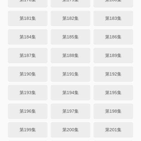
第181集
第182集
第183集
第184集
第185集
第186集
第187集
第188集
第189集
第190集
第191集
第192集
第193集
第194集
第195集
第196集
第197集
第198集
第199集
第200集
第201集