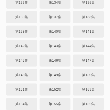
第133集
第134集
第135集
第136集
第137集
第138集
第139集
第140集
第141集
第142集
第143集
第144集
第145集
第146集
第147集
第148集
第149集
第150集
第151集
第152集
第153集
第154集
第155集
第156集