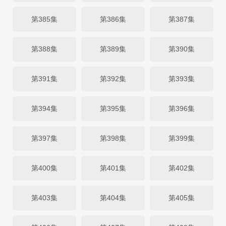
第385集
第386集
第387集
第388集
第389集
第390集
第391集
第392集
第393集
第394集
第395集
第396集
第397集
第398集
第399集
第400集
第401集
第402集
第403集
第404集
第405集