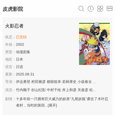
皮虎影院
火影忍者
状态：
已完结
年份：
2002
类型：
动漫剧集
地区：
日本
语言：
日语
更新：
2025.08.31
导演：
伊达勇登
村田雅彦
都留稔幸
若林厚史
小坂春女
川口敬一郎
演员：
竹内顺子
杉山纪彰
中村千绘
井上和彦
关俊彦
松本和香子
大
剧情：
十多年前一只拥有巨大威力的妖兽“九尾妖狐”袭击了木叶忍
者村，当时的第四...
[展开]