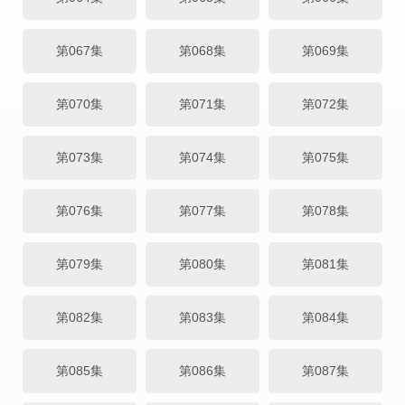
第067集
第068集
第069集
第070集
第071集
第072集
第073集
第074集
第075集
第076集
第077集
第078集
第079集
第080集
第081集
第082集
第083集
第084集
第085集
第086集
第087集