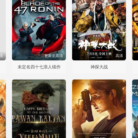
清
更新至高清
高清
未定名四十七浪人续作
神探大战