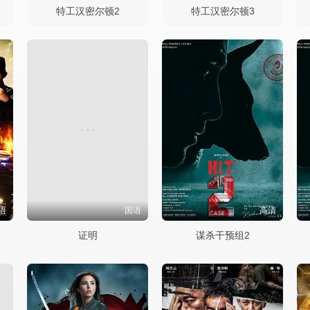
特工汉密尔顿2
特工汉密尔顿3
语
国语
高清
证明
谋杀干预组2