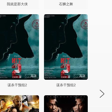
我就是那大侠
石狮之舞
高清
高清
谋杀干预组2
谋杀干预组2