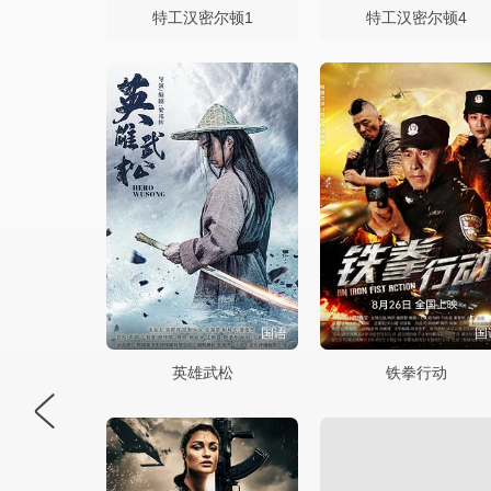
特工汉密尔顿1
特工汉密尔顿4
国语
国
英雄武松
铁拳行动