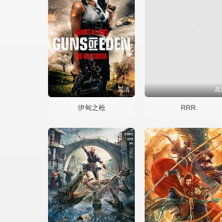
高清
高
伊甸之枪
RRR