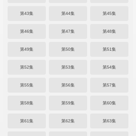
第43集
第44集
第45集
第46集
第47集
第48集
第49集
第50集
第51集
第52集
第53集
第54集
第55集
第56集
第57集
第58集
第59集
第60集
第61集
第62集
第63集