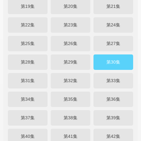
第19集
第20集
第21集
第22集
第23集
第24集
第25集
第26集
第27集
第28集
第29集
第30集
第31集
第32集
第33集
第34集
第35集
第36集
第37集
第38集
第39集
第40集
第41集
第42集