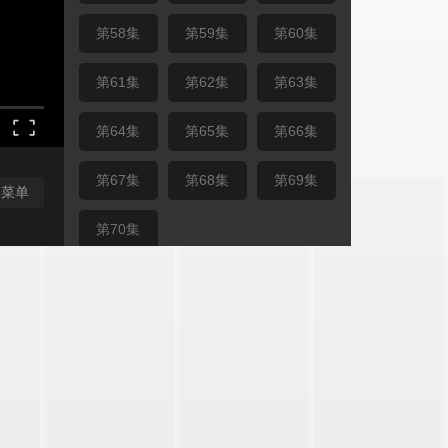
第58集
第59集
第60集
第61集
第62集
第63集
第64集
第65集
第66集
第67集
第68集
第69集
闭菜单
第70集