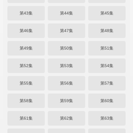
第43集
第44集
第45集
第46集
第47集
第48集
第49集
第50集
第51集
第52集
第53集
第54集
第55集
第56集
第57集
第58集
第59集
第60集
第61集
第62集
第63集