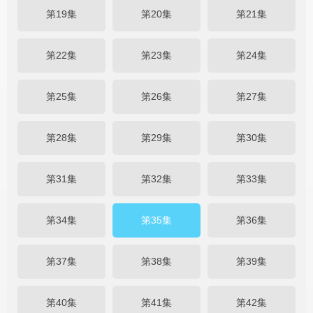
第19集
第20集
第21集
第22集
第23集
第24集
第25集
第26集
第27集
第28集
第29集
第30集
第31集
第32集
第33集
第34集
第35集
第36集
第37集
第38集
第39集
第40集
第41集
第42集