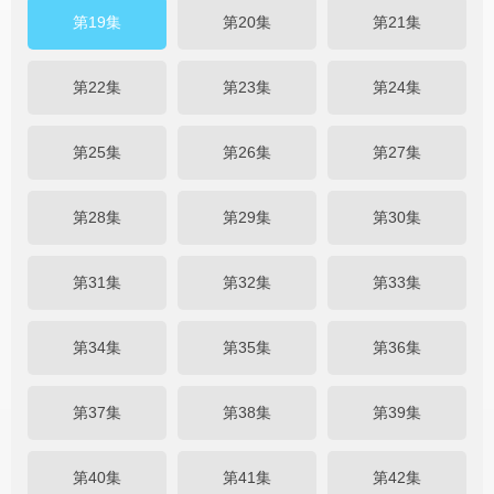
第19集
第20集
第21集
第22集
第23集
第24集
第25集
第26集
第27集
第28集
第29集
第30集
第31集
第32集
第33集
第34集
第35集
第36集
第37集
第38集
第39集
第40集
第41集
第42集