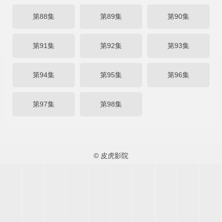
第88集
第89集
第90集
第91集
第92集
第93集
第94集
第95集
第96集
第97集
第98集
© 皮虎影院