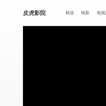
皮虎影院
精选
电影
电视