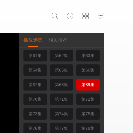
第52集
第53集
第54集
第55集
第56集
第57集
播放选集
相关推荐
第58集
第59集
第60集
第61集
第62集
第63集
第64集
第65集
第66集
第67集
第68集
第69集
第70集
第71集
第72集
第73集
第74集
第75集
第76集
第77集
第78集