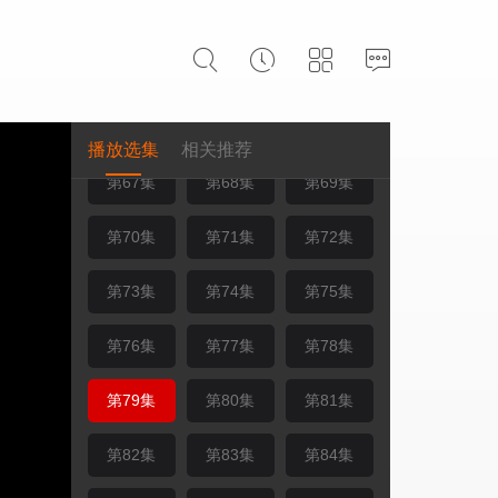
第58集
第59集
第60集
第61集
第62集
第63集
第64集
第65集
第66集
播放选集
相关推荐
第67集
第68集
第69集
第70集
第71集
第72集
第73集
第74集
第75集
第76集
第77集
第78集
第79集
第80集
第81集
第82集
第83集
第84集