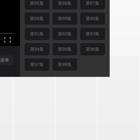
第85集
第86集
第87集
第88集
第89集
第90集
第91集
第92集
第93集
第94集
第95集
第96集
闭菜单
第97集
第98集