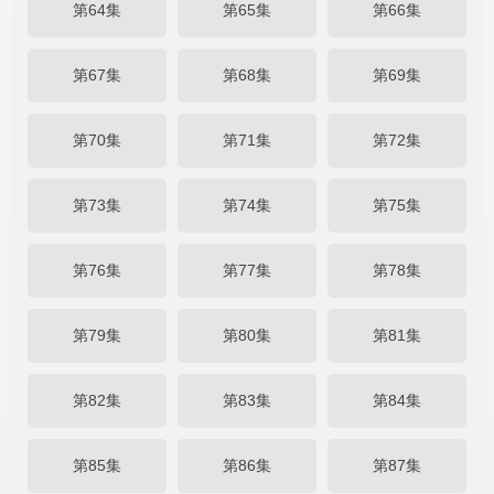
第64集
第65集
第66集
第67集
第68集
第69集
第70集
第71集
第72集
第73集
第74集
第75集
第76集
第77集
第78集
第79集
第80集
第81集
第82集
第83集
第84集
第85集
第86集
第87集