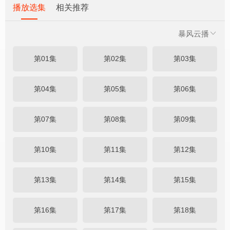
播放选集
相关推荐
暴风云播
第01集
第02集
第03集
第04集
第05集
第06集
第07集
第08集
第09集
第10集
第11集
第12集
第13集
第14集
第15集
第16集
第17集
第18集