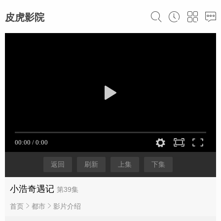
皮虎影院
返回
刷新
上集
下集
小浩奇遇记
第39集
首页
都市
影片介绍