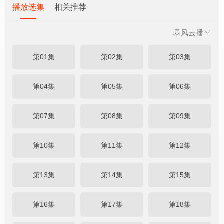
播放选集
相关推荐
暴风云播
第01集
第02集
第03集
第04集
第05集
第06集
第07集
第08集
第09集
第10集
第11集
第12集
第13集
第14集
第15集
第16集
第17集
第18集