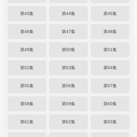
第43集
第44集
第45集
第46集
第47集
第48集
第49集
第50集
第51集
第52集
第53集
第54集
第55集
第56集
第57集
第58集
第59集
第60集
第61集
第62集
第63集