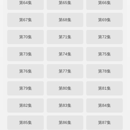
第64集
第65集
第66集
第67集
第68集
第69集
第70集
第71集
第72集
第73集
第74集
第75集
第76集
第77集
第78集
第79集
第80集
第81集
第82集
第83集
第84集
第85集
第86集
第87集