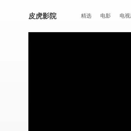
皮虎影院
精选
电影
电视