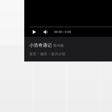
小浩奇遇记
第46集
首页
都市
影片介绍