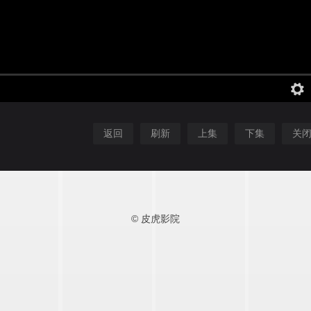
返回
刷新
上集
下集
关
© 皮虎影院