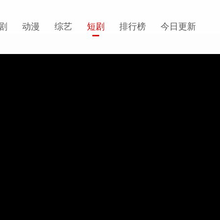
剧
动漫
综艺
短剧
排行榜
今日更新