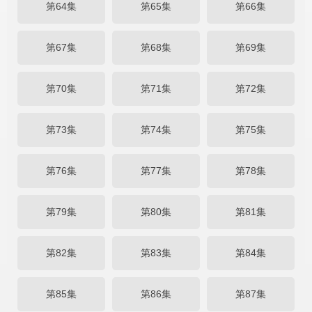
第64集
第65集
第66集
第67集
第68集
第69集
第70集
第71集
第72集
第73集
第74集
第75集
第76集
第77集
第78集
第79集
第80集
第81集
第82集
第83集
第84集
第85集
第86集
第87集