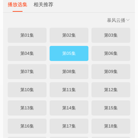
播放选集
相关推荐
暴风云播
第01集
第02集
第03集
第04集
第05集
第06集
第07集
第08集
第09集
第10集
第11集
第12集
第13集
第14集
第15集
第16集
第17集
第18集