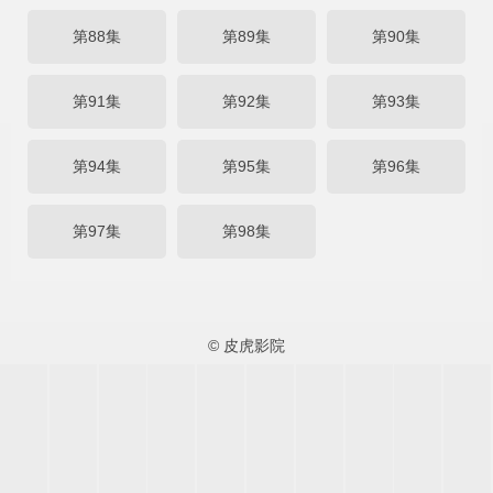
第88集
第89集
第90集
第91集
第92集
第93集
第94集
第95集
第96集
第97集
第98集
© 皮虎影院