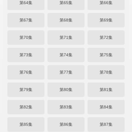
第64集
第65集
第66集
第67集
第68集
第69集
第70集
第71集
第72集
第73集
第74集
第75集
第76集
第77集
第78集
第79集
第80集
第81集
第82集
第83集
第84集
第85集
第86集
第87集