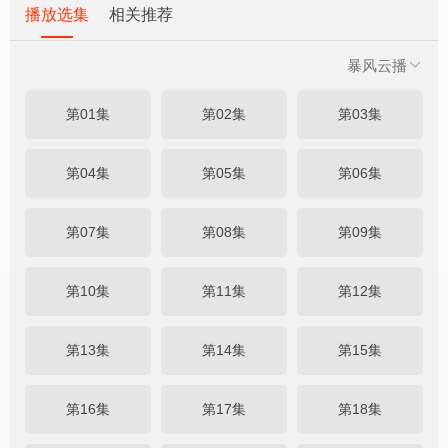
播放选集
相关推荐
暴风云播
第01集
第02集
第03集
第04集
第05集
第06集
第07集
第08集
第09集
第10集
第11集
第12集
第13集
第14集
第15集
第16集
第17集
第18集