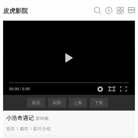
皮虎影院
返回
刷新
上集
下集
小浩奇遇记
第98集
首页
都市
影片介绍