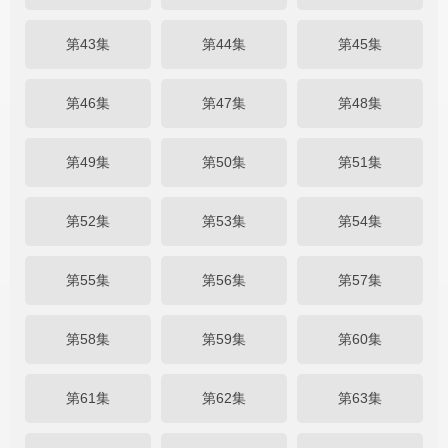
第43集
第44集
第45集
第46集
第47集
第48集
第49集
第50集
第51集
第52集
第53集
第54集
第55集
第56集
第57集
第58集
第59集
第60集
第61集
第62集
第63集