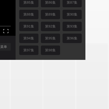
第85集
第86集
第87集
第88集
第89集
第90集
第91集
第92集
第93集
第94集
第95集
第96集
闭菜单
第97集
第98集