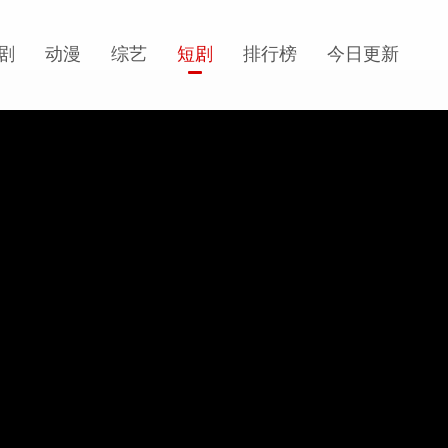
剧
动漫
综艺
短剧
排行榜
今日更新