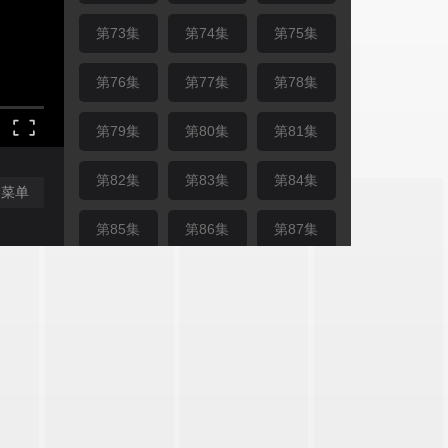
第73集
第74集
第75集
第76集
第77集
第78集
第79集
第80集
第81集
第82集
第83集
第84集
闭菜单
第85集
第86集
第87集
第88集
第89集
第90集
第91集
第92集
第93集
第94集
第95集
第96集
第97集
第98集