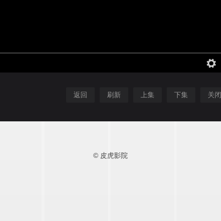
返回
刷新
上集
下集
关
© 皮虎影院