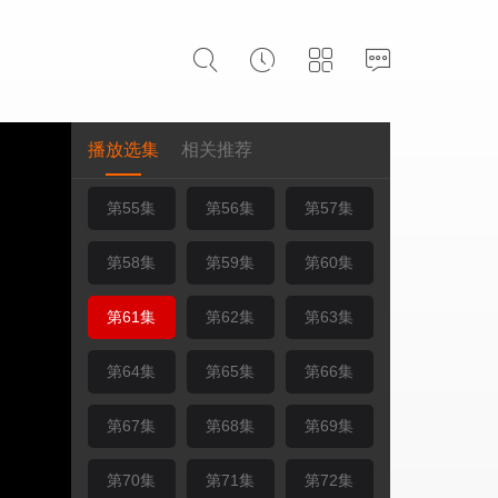
第46集
第47集
第48集
第49集
第50集
第51集
播放选集
相关推荐
第52集
第53集
第54集
第55集
第56集
第57集
第58集
第59集
第60集
第61集
第62集
第63集
第64集
第65集
第66集
第67集
第68集
第69集
第70集
第71集
第72集